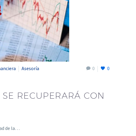
nanciera
Asesoría
0
0
 SE RECUPERARÁ CON
dad de la…