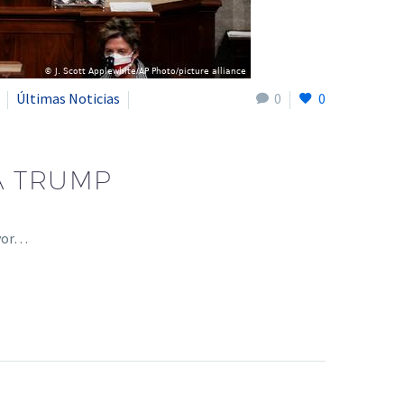
Últimas Noticias
0
0
A TRUMP
avor…