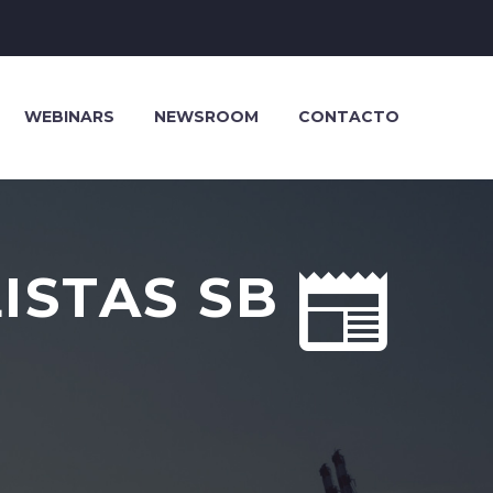
WEBINARS
NEWSROOM
CONTACTO


ISTAS SB