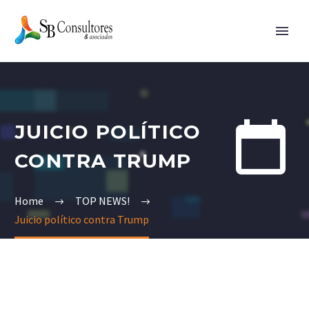


JUICIO POLÍTICO
CONTRA TRUMP
Home
TOP NEWS!
Juicio político contra Trump