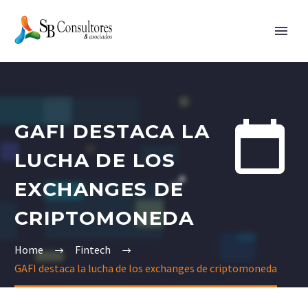


GAFI DESTACA LA
LUCHA DE LOS
EXCHANGES DE
CRIPTOMONEDA
Home
Fintech
GAFI destaca la lucha de los exchanges de criptomoneda