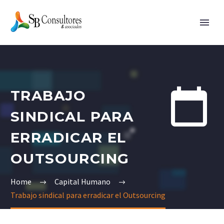


TRABAJO
SINDICAL PARA
ERRADICAR EL
OUTSOURCING
Home
Capital Humano
Trabajo sindical para erradicar el Outsourcing