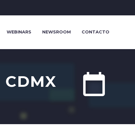
WEBINARS
NEWSROOM
CONTACTO


N CDMX