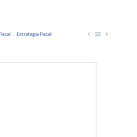



Fiscal
Estrategia Fiscal