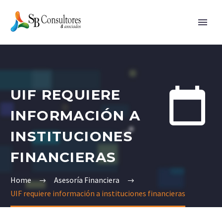


UIF REQUIERE
INFORMACIÓN A
INSTITUCIONES
FINANCIERAS
Home
Asesoría Financiera
UIF requiere información a instituciones financieras