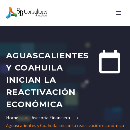


AGUASCALIENTES
Y COAHUILA
INICIAN LA
REACTIVACIÓN
ECONÓMICA
Home
Asesoría Financiera
Aguascalientes y Coahuila inician la reactivación económica