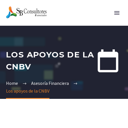


LOS APOYOS DE LA
CNBV
Home
Asesoría Financiera
Los apoyos de la CNBV