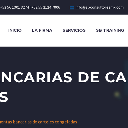
+52 56 1301 3274 | +52 55 2124 7806
info@sbconsultoresmx.com
INICIO
LA FIRMA
SERVICIOS
SB TRAINING
NCARIAS DE CA
S
uentas bancarias de carteles congeladas