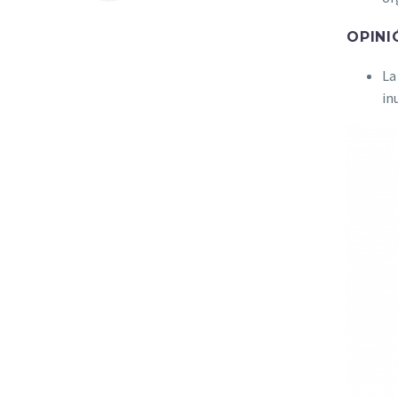
OPINI
La
in