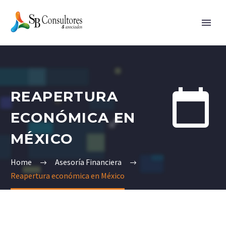


REAPERTURA
ECONÓMICA EN
MÉXICO
Home
Asesoría Financiera
Reapertura económica en México