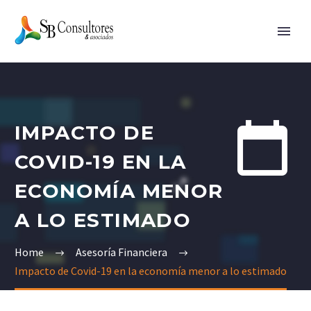


IMPACTO DE
COVID-19 EN LA
ECONOMÍA MENOR
A LO ESTIMADO
Home
Asesoría Financiera
Impacto de Covid-19 en la economía menor a lo estimado