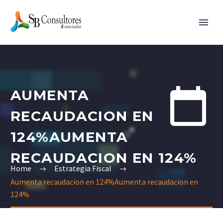


AUMENTA
RECAUDACION EN
124%AUMENTA
RECAUDACION EN 124%
Home
Estrategia Fiscal
Aumenta recaudacion en 124%Aumenta recaudacion en
124%