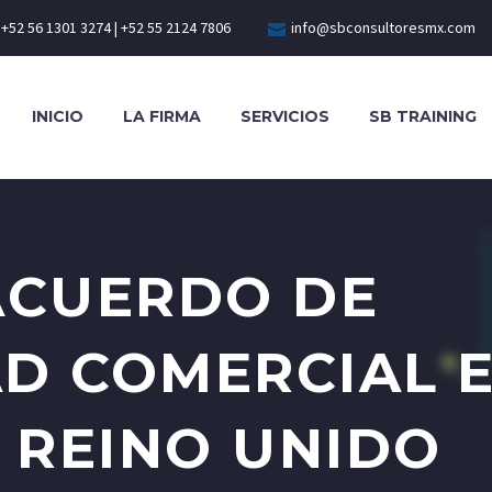
+52 56 1301 3274 | +52 55 2124 7806
info@sbconsultoresmx.com
INICIO
LA FIRMA
SERVICIOS
SB TRAINING
ACUERDO DE
D COMERCIAL 
L REINO UNIDO