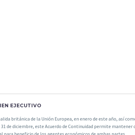
EN EJECUTIVO
salida británica de la Unión Europea, en enero de este año, así como
31 de diciembre, este Acuerdo de Continuidad permite mantener c
l para beneficio de los agentes económicos de ambas partes.