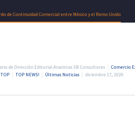
rdo de Continuidad Comercial entre México y el Reino Unido
io de Dirección Editorial Analistas SB Consultores
Comercio E
r TOP
TOP NEWS!
Últimas Noticias
diciembre 17, 2020