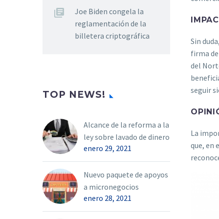
Joe Biden congela la
IMPA
reglamentación de la
billetera criptográfica
Sin duda
firma de
del Nort
benefici
seguir s
TOP NEWS!
OPINI
Alcance de la reforma a la
La impor
ley sobre lavado de dinero
que, en 
enero 29, 2021
reconoce
Nuevo paquete de apoyos
a micronegocios
enero 28, 2021