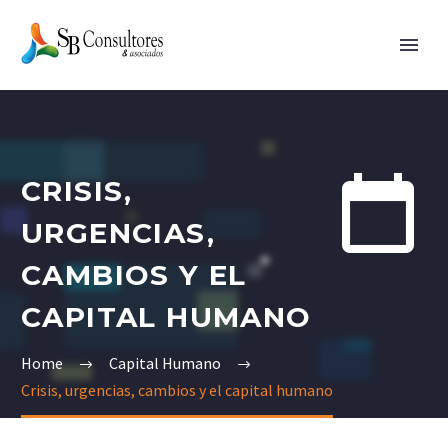


CRISIS,
URGENCIAS,
CAMBIOS Y EL
CAPITAL HUMANO
Home
Capital Humano
Crisis, urgencias, cambios y el capital humano