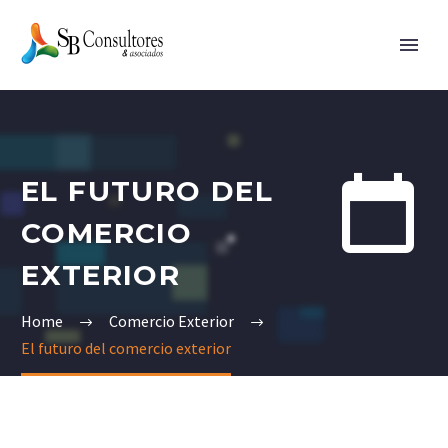


EL FUTURO DEL
COMERCIO
EXTERIOR
Home
Comercio Exterior
El futuro del comercio exterior