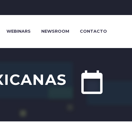
WEBINARS
NEWSROOM
CONTACTO


XICANAS