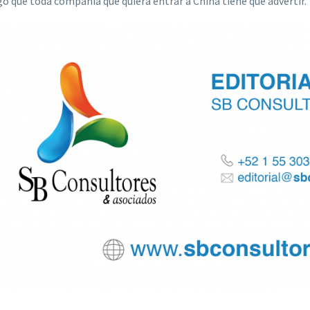
go que toda compañía que quiera entrar a China tiene que advertir.