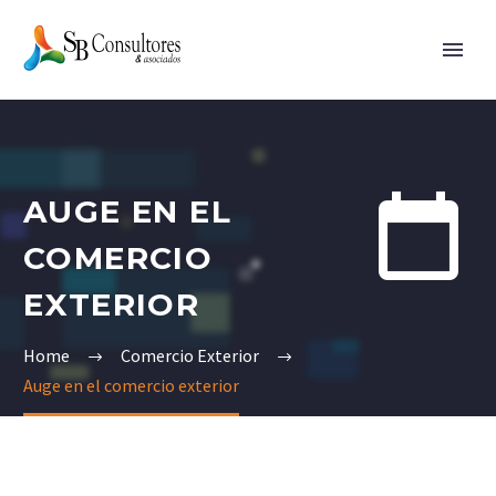


AUGE EN EL
COMERCIO
EXTERIOR
Home
Comercio Exterior
Auge en el comercio exterior