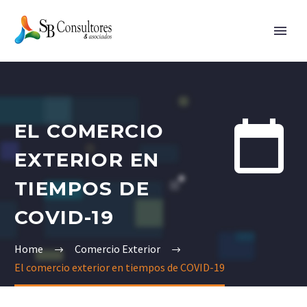


EL COMERCIO
EXTERIOR EN
TIEMPOS DE
COVID-19
Home
Comercio Exterior
El comercio exterior en tiempos de COVID-19