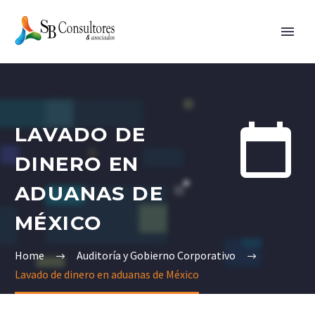


LAVADO DE
DINERO EN
ADUANAS DE
MÉXICO
Home
Auditoría y Gobierno Corporativo
Lavado de dinero en aduanas de México