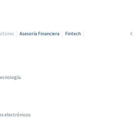

ultores
Asesoría Financiera
Fintech
tecnología.
s electrónicos.