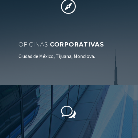


OFICINAS
CORPORATIVAS
Ciudad de México, Tijuana, Monclova.
w
w