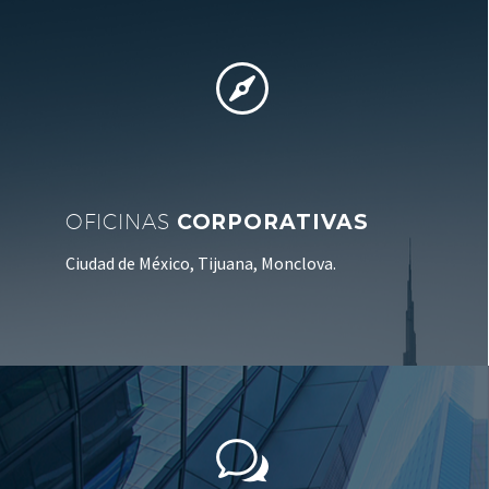


OFICINAS
CORPORATIVAS
Ciudad de México, Tijuana, Monclova.
w
w